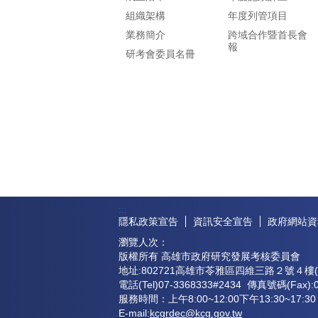
組織架構
年度列管項目
業務簡介
跨域合作暨首長會
報
研考會委員名冊
:::
隱私政策宣告
資訊安全宣告
政府網站資
瀏覽人次：
版權所有 高雄市政府研究發展考核委員會
地址:802721高雄市苓雅區四維三路２號４樓(
電話(Tel)07-3368333#2434 傳真號碼(Fax):0
服務時間：上午8:00~12:00下午13:30~17:30
E-mail:
kcgrdec@kcg.gov.tw