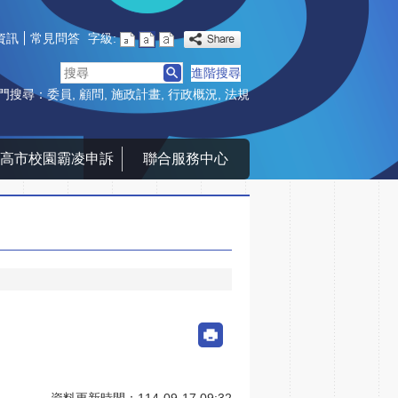
資訊
常見問答
字級:
搜
進階搜尋
尋
門搜尋：
委員
顧問
施政計畫
行政概況
法規
高市校園霸凌申訴
聯合服務中心
資料更新時間：114-09-17 09:32