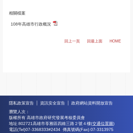
相關檔案
108年高雄市行政概況
回上一頁
回最上面
HOME
:::
隱私政策宣告
資訊安全宣告
政府網站資料開放宣告
瀏覽人次：
版權所有 高雄市政府研究發展考核委員會
地址:802721高雄市苓雅區四維三路２號４樓(
交通位置圖
)
電話(Tel)07-3368333#2434 傳真號碼(Fax):07-3313975