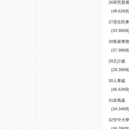
26研究發
(48.62K
27原住民
(33.96K
28客家事
(37.98K
29主計處
(28.38K
30人事處
(46.62K
31政風處
(34.34K
32空中大
(46.76K