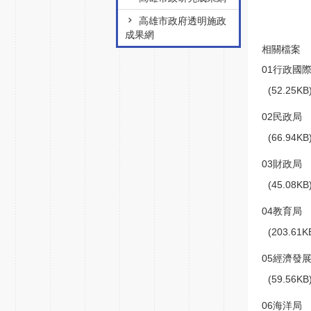
高雄市政府透明施政
成果網
相關檔案
01行政國
(52.25K
02民政局
(66.94K
03財政局
(45.08K
04教育局
(203.61
05經濟發
(59.56K
06海洋局