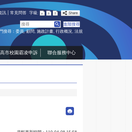
資訊
常見問答
字級:
搜
進階搜尋
尋
門搜尋：
委員
顧問
施政計畫
行政概況
法規
高市校園霸凌申訴
聯合服務中心
資料更新時間：110-04-08 15:58