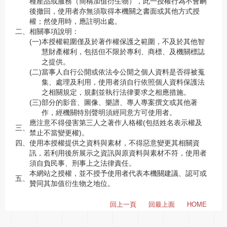
種產品或服務（簡稱加值衍生物），此一授權行為不會嗣
後撤回，使用者亦無須取得本機關之書面或其他方式授
權；然使用時，應註明出處。
二、
相關事項說明：
(一)
本授權範圍僅及於著作權保護之範圍，不及於其他智
慧財產權利，包括但不限於專利、商標、及機關標誌
之提供。
(二)
當事人自行公開或依法令公開之個人資料是否得被蒐
集、處理及利用，使用者須自行依照個人資料保護法
之相關規定，規劃並執行法律要求之相應措施。
(三)
部分的影音、圖像、樂譜、專人專案撰文或其他著
作，經機關特別聲明須經同意方可使用者。
應注意不得侵害第三人之著作人格權(包括姓名表示權及
三、
禁止不當變更權)。
四、
使用本授權提供之資料與素材，不得惡意變更其相關資
訊，若利用後所展示之資訊與原資料與素材不符，使用者
須自負民事、刑事上之法律責任。
本網站之授權，並不授予使用者代表本機關建議、認可或
五、
贊同其加值衍生物之地位。
回上一頁
回最上面
HOME