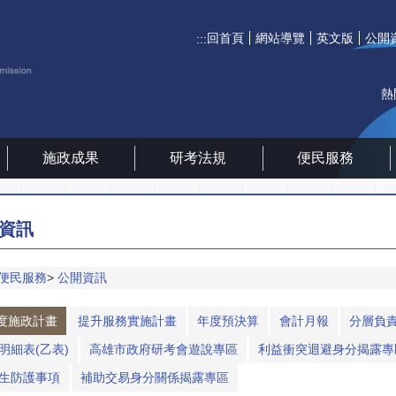
回首頁
網站導覽
英文版
公開
:::
熱
施政成果
研考法規
便民服務
資訊
便民服務
公開資訊
度施政計畫
提升服務實施計畫
年度預決算
會計月報
分層負責
明細表(乙表)
高雄市政府研考會遊說專區
利益衝突迴避身分揭露專
生防護事項
補助交易身分關係揭露專區