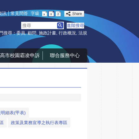
資訊
常見問答
字級:
搜
進階搜尋
尋
門搜尋：
委員
顧問
施政計畫
行政概況
法規
高市校園霸凌申訴
聯合服務中心
明細表(甲表)
區
政策及業務宣導之執行表專區