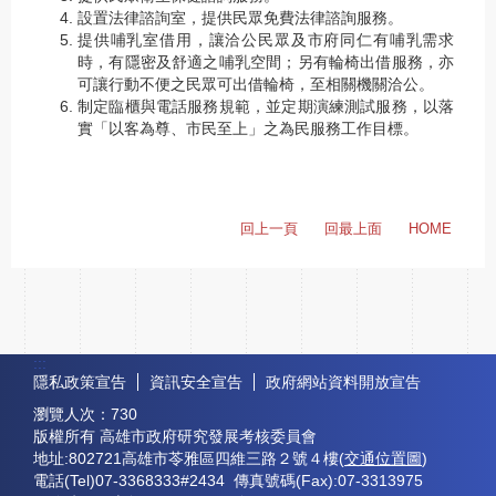
設置法律諮詢室，提供民眾免費法律諮詢服務。
提供哺乳室借用，讓洽公民眾及市府同仁有哺乳需求
時，有隱密及舒適之哺乳空間；另有輪椅出借服務，亦
可讓行動不便之民眾可出借輪椅，至相關機關洽公。
制定臨櫃與電話服務規範，並定期演練測試服務，以落
實「以客為尊、市民至上」之為民服務工作目標。
回上一頁
回最上面
HOME
:::
隱私政策宣告
資訊安全宣告
政府網站資料開放宣告
瀏覽人次：
730
版權所有 高雄市政府研究發展考核委員會
地址:802721高雄市苓雅區四維三路２號４樓(
交通位置圖
)
電話(Tel)07-3368333#2434 傳真號碼(Fax):07-3313975