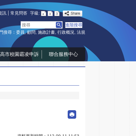
資訊
常見問答
字級:
搜
進階搜尋
尋
門搜尋：
委員
顧問
施政計畫
行政概況
法規
高市校園霸凌申訴
聯合服務中心
資料更新時間：112-09-11 11:53