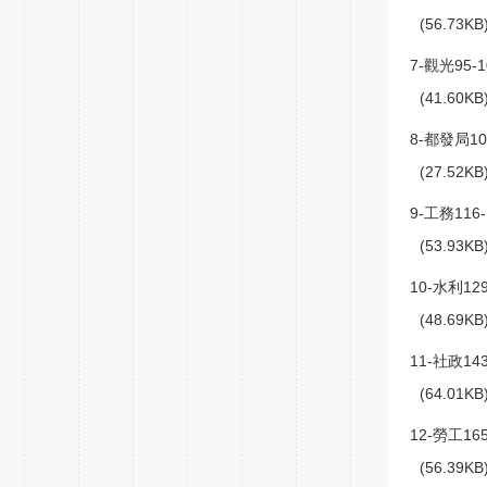
(56.73K
7-觀光95-1
(41.60K
8-都發局10
(27.52K
9-工務116-
(53.93K
10-水利129
(48.69K
11-社政143
(64.01K
12-勞工165
(56.39K