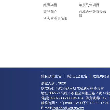
組織架構
年度列管項目
業務簡介
跨域合作暨首長會
報
研考會委員名冊
:::
隱私政策宣告
資訊安全宣告
政府網站資
瀏覽人次：
3820
版權所有 高雄市政府研究發展考核委員會
地址:802721高雄市苓雅區四維三路２號４樓(
電話(Tel)07-3368333#2434 傳真號碼(Fax):0
服務時間：上午8:00~12:00下午13:30~17:30
E-mail:
kcgrdec@kcg.gov.tw