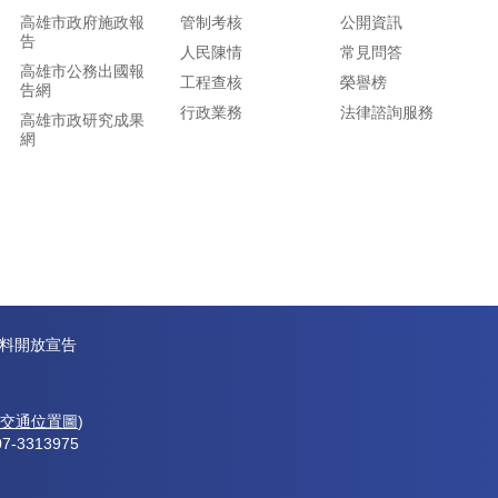
高雄市政府施政報
管制考核
公開資訊
告
人民陳情
常見問答
高雄市公務出國報
工程查核
榮譽榜
告網
行政業務
法律諮詢服務
高雄市政研究成果
網
料開放宣告
交通位置圖
)
7-3313975