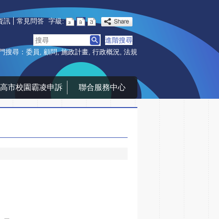
資訊
常見問答
字級:
搜
進階搜尋
尋
門搜尋：
委員
顧問
施政計畫
行政概況
法規
高市校園霸凌申訴
聯合服務中心