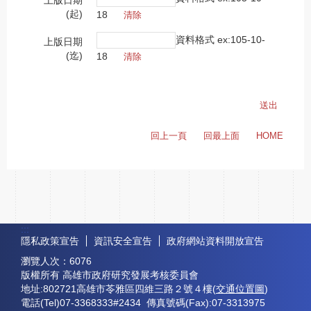
上版日期
(起)
18
資料格式 ex:105-10-
上版日期
(迄)
18
回上一頁
回最上面
HOME
:::
隱私政策宣告
資訊安全宣告
政府網站資料開放宣告
瀏覽人次：
6076
版權所有 高雄市政府研究發展考核委員會
地址:802721高雄市苓雅區四維三路２號４樓(
交通位置圖
)
電話(Tel)07-3368333#2434 傳真號碼(Fax):07-3313975