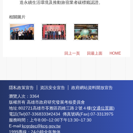
造永續生活環境及推動旅宿業者碳標籤認證。
相關圖片
回上一頁
回最上面
HOME
:::
隱私政策宣告
資訊安全宣告
政府網站資料開放宣告
瀏覽人次：
3364
版權所有 高雄市政府研究發展考核委員會
地址:802721高雄市苓雅區四維三路２號４樓(
交通位置圖
)
電話(Tel)07-3368333#2434 傳真號碼(Fax):07-3313975
服務時間：上午8:00~12:00下午13:30~17:30
E-mail:
kcgrdec@kcg.gov.tw
1999專線：24小時全年無休