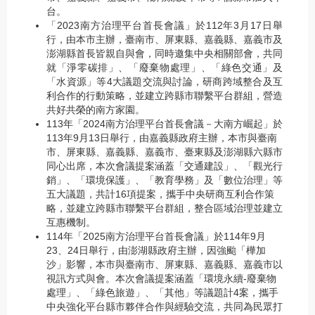
台。
「2023南方治理平台首長會議」於112年3月17日舉
行，由本市主辦，臺南市、屏東縣、嘉義縣、嘉義市及
澎湖縣首長皆親自與會，同時邀集中央相關部會，共同
就「淨零碳排」、「廢棄物處理」、「綠色交通」及
「水資源」等4大議題交流與討論，研商跨域整合及互
利合作的行動策略，並建立跨縣市聯繫平台群組，營造
共好共榮的南方家園。
113年「2024南方治理平台首長會議－大南方崛起」於
113年9月13日舉行，由嘉義縣政府主辦，本市與臺南
市、屏東縣、嘉義縣、嘉義市、臺東縣及澎湖縣六縣市
同心出席，本次會議提案涵蓋「交通建設」、「觀光行
銷」、「環境保護」、「教育學務」及「數位治理」等
五大議題，共計16項提案，攜手中央研商互利合作策
略，並建立跨縣市聯繫平台群組，整合區域治理並建立
互惠機制。
114年「2025南方治理平台首長會議」於114年9月
23、24日舉行，由澎湖縣政府主辦，因強颱「樺加
沙」影響，本市與臺南市、屏東縣、嘉義縣、嘉義市以
視訊方式與會。本次會議提案涵蓋「環境永續-廢棄物
處理」、「綠色旅遊」、「其他」等議題計4案，攜手
中央強化平台縣市夥伴合作與經驗交流，共同為民眾打